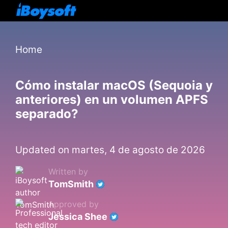
Home
Cómo instalar macOS (Sequoia y
anteriores) en un volumen APFS
separado?
Updated on martes, 4 de agosto de 2026
Written by
TomSmith
Approved by
Jessica Shee