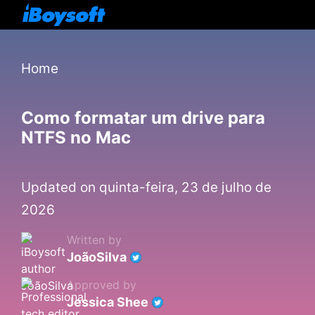
Home
Como formatar um drive para
NTFS no Mac
Updated on quinta-feira, 23 de julho de
2026
Written by
JoãoSilva
Approved by
Jessica Shee