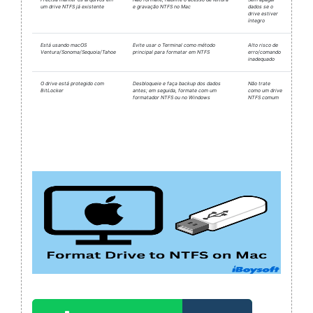
um drive NTFS já existente
e gravação NTFS no Mac
dados se o
drive estiver
íntegro
Está usando macOS
Evite usar o Terminal como método
Alto risco de
Ventura/Sonoma/Sequoia/Tahoe
principal para formatar em NTFS
erro/comando
inadequado
O drive está protegido com
Desbloqueie e faça backup dos dados
Não trate
BitLocker
antes; em seguida, formate com um
como um drive
formatador NTFS ou no Windows
NTFS comum