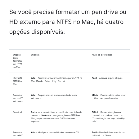
Se você precisa formatar um pen drive ou
HD externo para NTFS no Mac, há quatro
opções disponíveis:
Opções
Eficácia
Nível de dificuldade
para
formatar
em NTFS
no Mac
iBoysoft
Alta
– Permite formatar facilmente para NTFS no
Fácil
– Apenas alguns cliques
NTFS for
Mac (Golden Gate ~ High Sierra)
Mac
Formatar
Alta
– Requer acesso a um computador com
Média
– É necessário saber usar
em um PC
Windows
o Windows para formatar
Windows
Terminal
Baixa
se você não tiver experiência com linha de
Difícil
– Requer atenção aos
comando.
Nenhuma
para gravação em NTFS no
comandos e pode ocorrer o erro
Mac, especialmente no macOS Ventura ou
"formatting is not supported by
superior.
ntfs"
Formatar
Alta
– Ideal para uso no Windows e no macOS
Fácil
– Possível diretamente no
em exFAT
Utilitário de Disco