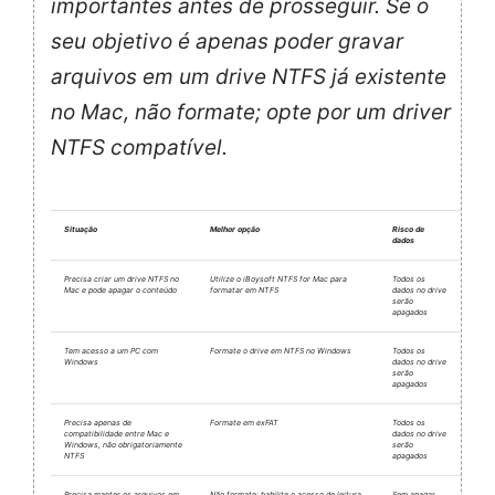
importantes antes de prosseguir. Se o
seu objetivo é apenas poder gravar
arquivos em um drive NTFS já existente
no Mac, não formate; opte por um driver
NTFS compatível.
Situação
Melhor opção
Risco de
dados
Precisa criar um drive NTFS no
Utilize o iBoysoft NTFS for Mac para
Todos os
Mac e pode apagar o conteúdo
formatar em NTFS
dados no drive
serão
apagados
Tem acesso a um PC com
Formate o drive em NTFS no Windows
Todos os
Windows
dados no drive
serão
apagados
Precisa apenas de
Formate em exFAT
Todos os
compatibilidade entre Mac e
dados no drive
Windows, não obrigatoriamente
serão
NTFS
apagados
Precisa manter os arquivos em
Não formate; habilite o acesso de leitura
Sem apagar