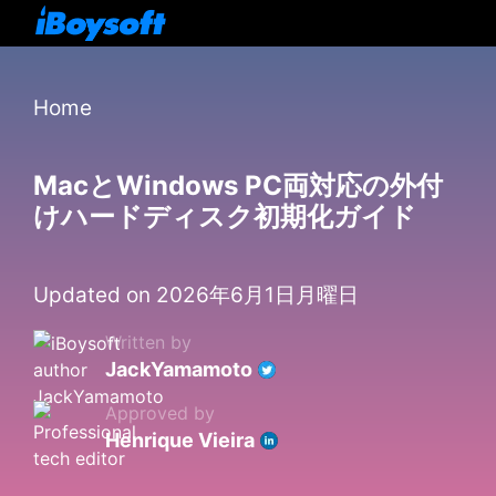
Home
MacとWindows PC両対応の外付
けハードディスク初期化ガイド
Updated on 2026年6月1日月曜日
Written by
JackYamamoto
Approved by
Henrique Vieira