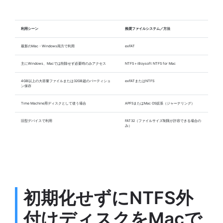
利用シーン
推奨ファイルシステム／方法
最新のMac・Windows両方で利用
exFAT
主にWindows、Macでは削除せず必要時のみアクセス
NTFS＋iBoysoft NTFS for Mac
4GB以上の大容量ファイルまたは32GB超のパーティショ
exFATまたはNTFS
ン保存
Time Machine用ディスクとして使う場合
APFSまたはMac OS拡張（ジャーナリング）
旧型デバイスで利用
FAT32（ファイルサイズ制限が許容できる場合の
み）
初期化せずにNTFS外
付けディスクをMacで