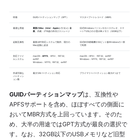
特徴
GUIDパーティションマップ（GPT）
マスターブートレコード（MBR）
最適な用途
最新のMac（Intel・Appleシリコン）全
旧式Windowsパソコンやカーステレオ、スマ
般
、内蔵・2TB超の外付けストレージ
ートTV向けの小型USBメモリ（32GB以下）
起動互換性
最新UEFI対応システムで動作、現行の
旧式BIOS搭載機や32ビット版Windowsの一部
Mac起動に必須
で利用
対応ファイ
macOS：
APFS
、HFS+、FAT32、
macOS：HFS+、FAT32、exFAT
ルシステム
exFAT
Windows：NTFS、FAT32、exFAT
Windows：NTFS、FAT32、exFAT
作成可能な
最大128パーティション対応
プライマリーパーティション最大4つまで
パーティシ
ョン数
GUIDパーティションマップ
は、互換性や
APFSサポートを含め、ほぼすべての側面に
おいてMBR方式を上回っています。そのた
め、大半の用途ではGPT方式が最良の選択で
す。なお、32GB以下のUSBメモリなど旧型