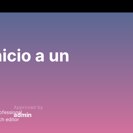
icio a un
Approved by
admin