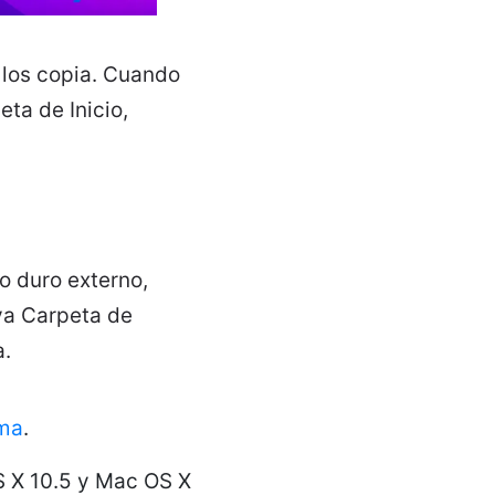
o los copia. Cuando
ta de Inicio,
o duro externo,
va Carpeta de
a.
ema
.
S X 10.5 y Mac OS X