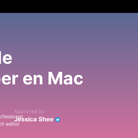
de
ber en Mac
Approved by
Jessica Shee