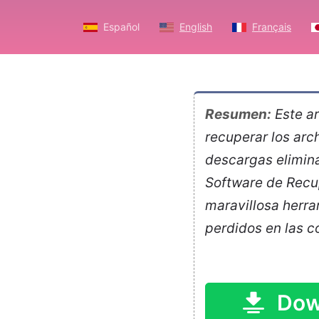
Español
English
Français
Resumen:
Este ar
recuperar los arc
descargas eliminad
Software de Recu
maravillosa herra
perdidos en las 
Dow