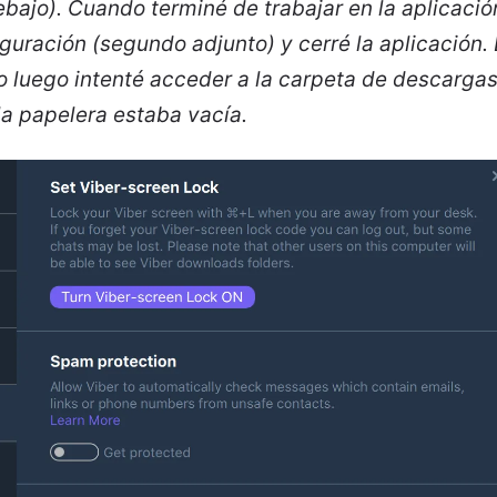
bajo). Cuando terminé de trabajar en la aplicaci
iguración (segundo adjunto) y cerré la aplicación.
luego intenté acceder a la carpeta de descarga
la papelera estaba vacía.