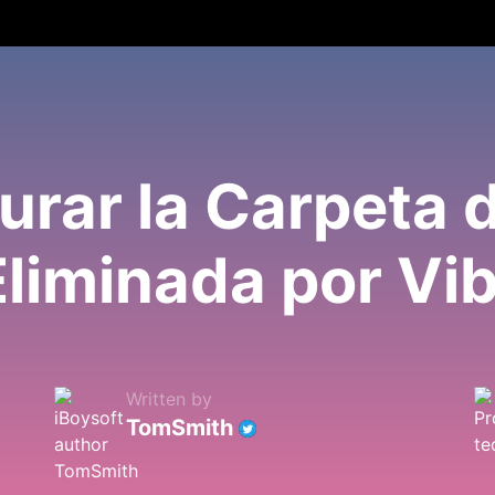
rar la Carpeta 
liminada por Vi
Written by
TomSmith