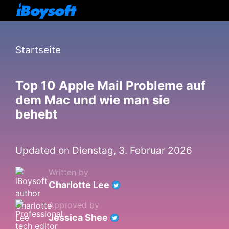
Startseite
Top 10 Apple Mail Probleme auf
dem Mac und wie man sie
behebt
Updated on Dienstag, 3. Februar 2026
Written by
Charlotte Lee
Approved by
Jessica Shee