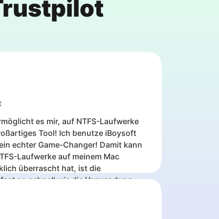
rustpilot
t
rmöglicht es mir, auf NTFS-Laufwerke
oßartiges Tool! Ich benutze iBoysoft
 ein echter Game-Changer! Damit kann
NTFS-Laufwerke auf meinem Mac
lich überrascht hat, ist die
 fast so schnell wie die Verwendung
. Das Kopieren von Dateien hin und her
und nahtlos an und macht das
ws-formatierten Laufwerke auf Mac so