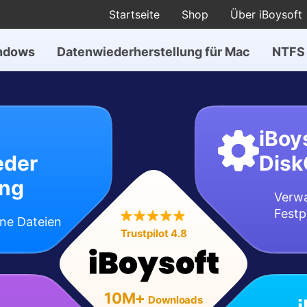
Startseite
Shop
Über iBoysoft
indows
Datenwiederherstellung für Mac
NTFS 
iBoy
eder
Disk
ung
Verwa
Festp
ene Dateien
Trustpilot 4.8
10M+
Downloads