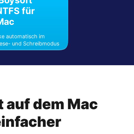
iBoysoft
NTFS für
Mac
e automatisch im
Lese- und Schreibmodus
it auf dem Mac
einfacher