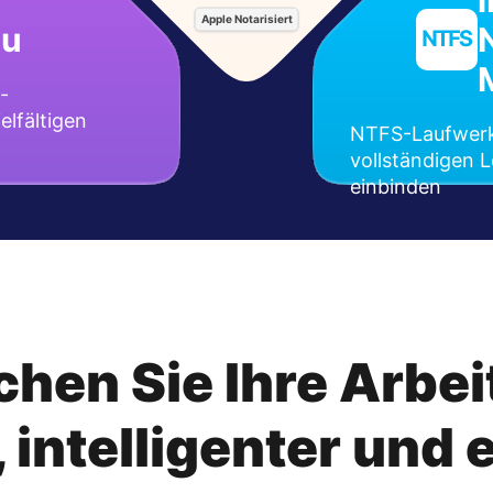
Apple Notarisiert
nu
-
elfältigen
NTFS-Laufwerk
vollständigen 
einbinden
chen Sie Ihre Arbe
, intelligenter und 