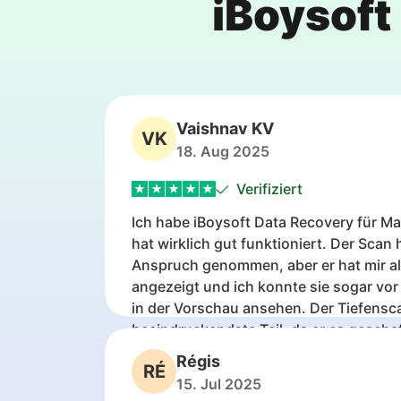
iBoysoft
Vaishnav KV
VK
18. Aug 2025
Verifiziert
Ich habe iBoysoft Data Recovery für M
hat wirklich gut funktioniert. Der Scan 
Anspruch genommen, aber er hat mir al
angezeigt und ich konnte sie sogar vor
in der Vorschau ansehen. Der Tiefensc
beeindruckendste Teil, da er es geschaf
zurückzubringen, von denen ich dachte
Régis
RÉ
verloren wären. Wenn jemand dasselbe
15. Jul 2025
sagen, keine Panik und zuerst ein Wied