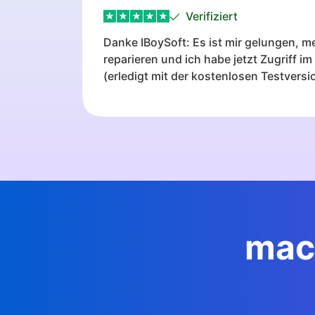
ausprobieren, bevor man die Festplatte
Verifiziert
Danke IBoySoft: Es ist mir gelungen, 
reparieren und ich habe jetzt Zugriff 
(erledigt mit der kostenlosen Testversi
mac