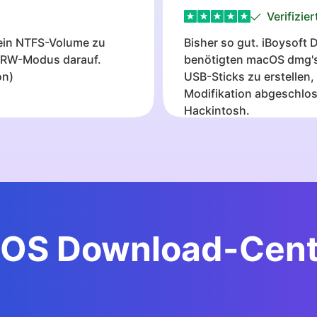
 aufgibt.
viel einfacher.
Verifizier
mein NTFS-Volume zu
Bisher so gut. iBoysoft 
im RW-Modus darauf.
benötigten macOS dmg's
on)
USB-Sticks zu erstellen,
Modifikation abgeschlo
Hackintosh.
OS Download-Cent