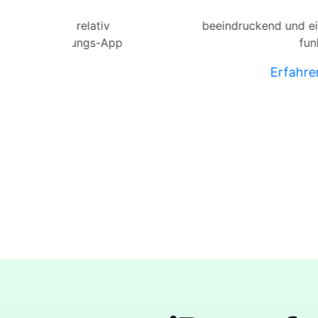
iv
beeindruckend und einfach zu bedienen,
-App
funktioniert
Erfahren Sie mehr