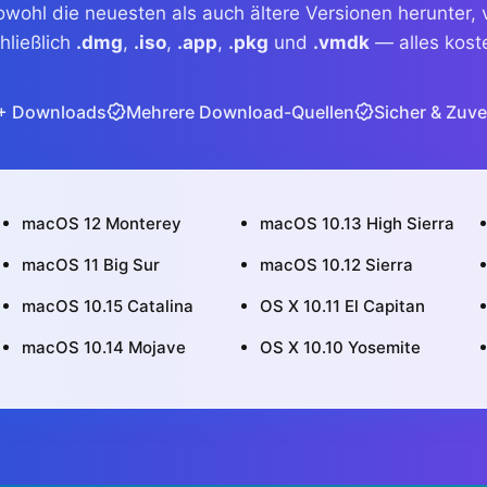
wohl die neuesten als auch ältere Versionen herunter, 
hließlich
.dmg
,
.iso
,
.app
,
.pkg
und
.vmdk
— alles kost
+ Downloads
Mehrere Download-Quellen
Sicher & Zuve
macOS 12 Monterey
macOS 10.13 High Sierra
macOS 11 Big Sur
macOS 10.12 Sierra
macOS 10.15 Catalina
OS X 10.11 El Capitan
macOS 10.14 Mojave
OS X 10.10 Yosemite