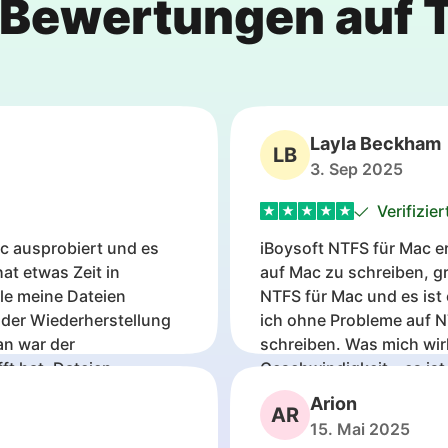
 Bewertungen auf T
Layla Beckham
LB
3. Sep 2025
Verifizier
ac ausprobiert und es
iBoysoft NTFS für Mac e
hat etwas Zeit in
auf Mac zu schreiben, gr
le meine Dateien
NTFS für Mac und es ist
 der Wiederherstellung
ich ohne Probleme auf 
an war der
schreiben. Was mich wirk
ft hat, Dateien
Geschwindigkeit – es ist
, dass sie für immer
einer lokalen Festplatte
Arion
AR
 Problem hat, würde ich
fühlt sich reibungslos 
15. Mai 2025
erherstellungstool
Verwalten meiner Windo