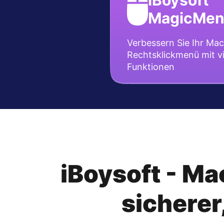
iBoysoft
MagicMe
Verbessern Sie Ihr Mac
Rechtsklickmenü mit vi
Funktionen
iBoysoft - Ma
sicherer