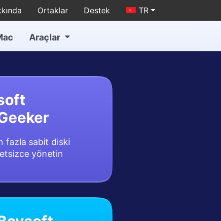
kkında
Ortaklar
Destek
TR
Mac
Araçlar
soft
Geeker
 fazla sabit diski
tsizce yönetin