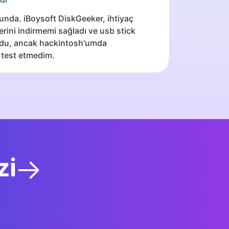
unda. iBoysoft DiskGeeker, ihtiyaç
ni indirmemi sağladı ve usb stick
urdu, ancak hackintosh'umda
 test etmedim.
zi