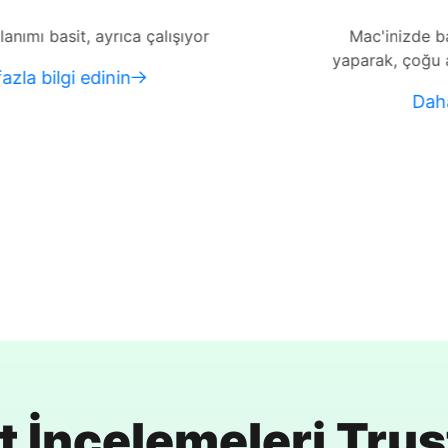
ışıyor
Mac'inizde bazı ağır veri kurtarma i
yaparak, çoğu aracın ulaşamadığı yerl
Daha fazla bilgi edinin
t İncelemeleri Trust