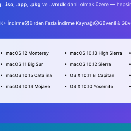
g
,
.iso
,
.app
,
.pkg
ve .
.vmdk
dahil olmak üzere — hepsini 
K+ İndirme
Birden Fazla İndirme Kaynağı
Güvenli & Güve
macOS 12 Monterey
macOS 10.13 High Sierra
macOS 11 Big Sur
macOS 10.12 Sierra
macOS 10.15 Catalina
OS X 10.11 El Capitan
macOS 10.14 Mojave
OS X 10.10 Yosemite