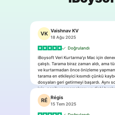
Vaishnav KV
VK
18 Ağu 2025
Doğrulandı
iBoysoft Veri Kurtarma'yı Mac için dene
çalıştı. Tarama biraz zaman aldı, ama t
ve kurtarmadan önce önizleme yapmama 
tarama en etkileyici kısımdı çünkü k
dosyaları geri getirmeyi başardı. Aynı s
için, panik yapmamalarını ve diski bır
kurtarma aracı denemelerini öneririm.
Régis
RÉ
15 Tem 2025
Doğrulandı