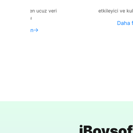
eri
etkileyici ve kullanımı basit, ayrıca çal
Daha fazla bilgi edinin
iBoysof