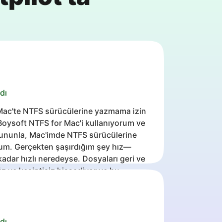
dı
Mac'te NTFS sürücülerine yazmama izin
 iBoysoft NTFS for Mac'i kullanıyorum ve
 Bununla, Mac'imde NTFS sürücülerine
um. Gerçekten şaşırdığım şey hız—
kadar hızlı neredeyse. Dosyaları geri ve
z ve kesintisiz hissediyor ve bu,
lerimi Mac'te yönetmeyi çok daha
dı