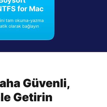
iBoysoft
NTFS for Mac
rini tam okuma-yazma
ik olarak bağlayın
Daha Güvenli,
le Getirin