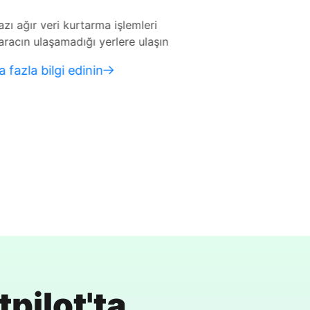
şlemleri
Veri kurtarma konusunda öncede
ere ulaşın
olmayanlar da dahil olmak üzere tü
türlerine erişilebilir
Daha fazla bilgi edinin
pilot'ta