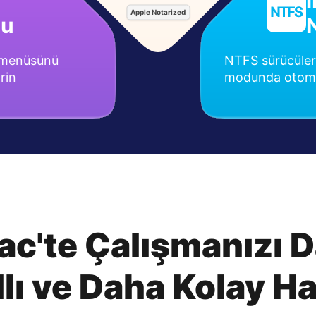
Apple Notarized
nu
a menüsünü
NTFS sürücüle
irin
modunda otomat
ac'te Çalışmanızı 
lı ve Daha Kolay Ha