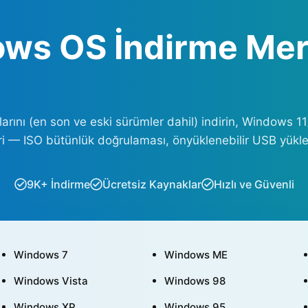
ws OS İndirme Mer
ını (en son ve eski sürümler dahil) indirin, Windows 11
i — ISO bütünlük doğrulaması, önyüklenebilir USB yükleyi
9K+ İndirme
Ücretsiz Kaynaklar
Hızlı ve Güvenli
Windows 7
Windows ME
Windows Vista
Windows 98
Windows XP
Windows 95