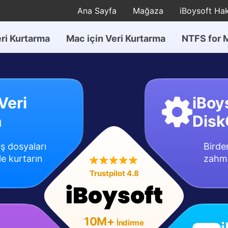
Ana Sayfa
Mağaza
iBoysoft Ha
ri Kurtarma
Mac için Veri Kurtarma
NTFS for 
Veri
iBoy
a
Disk
ş dosyaları
Birden
le kurtarın
zahme
Trustpilot 4.8
10M+
İndirme