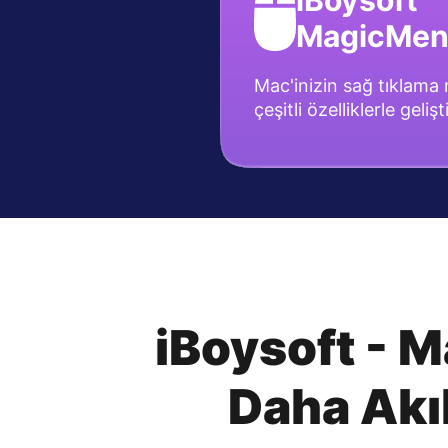
iBoysoft
MagicMe
Mac'inizin sağ tıklam
çeşitli özelliklerle gelişt
iBoysoft - M
Daha Akıl