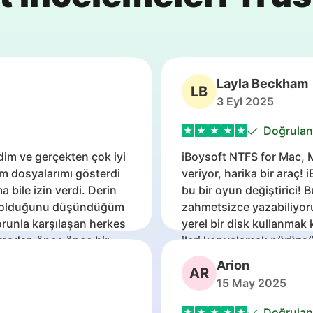
Layla Beckham
LB
3 Eyl 2025
Doğrulan
dim ve gerçekten çok iyi
iBoysoft NTFS for Mac, 
üm dosyalarımı gösterdi
veriyor, harika bir araç!
bile izin verdi. Derin
bu bir oyun değiştirici!
aybolduğunu düşündüğüm
zahmetsizce yazabiliyor
orunla karşılaşan herkes
yerel bir disk kullanmak 
akmadan önce önce bir
ileri kopyalamak pürüzsü
Windows formatlı sürücü
Arion
AR
kolay hale getiriyor.
15 May 2025
Doğrulan