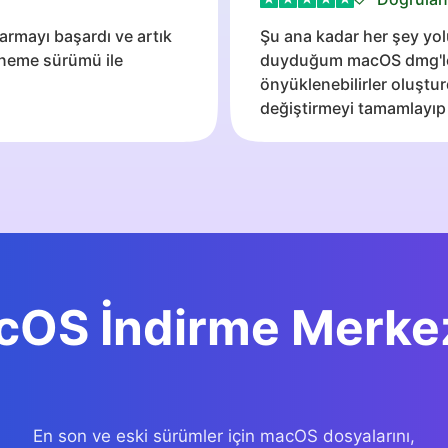
rmayı başardı ve artık
Şu ana kadar her şey yol
eneme sürümü ile
duyduğum macOS dmg'leri
önyüklenebilirler oluşt
değiştirmeyi tamamlayıp
OS İndirme Merke
En son ve eski sürümler için macOS dosyalarını,