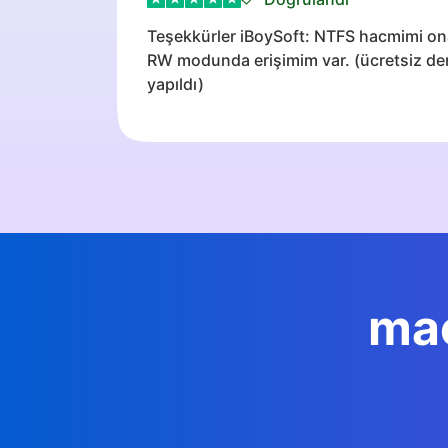
Teşekkürler iBoySoft: NTFS hacmimi ona
RW modunda erişimim var. (ücretsiz d
yapıldı)
mac