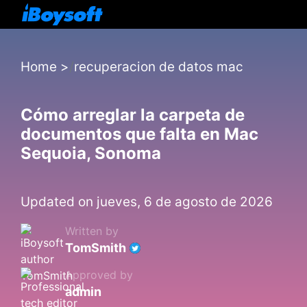
Home
>
recuperacion de datos mac
Cómo arreglar la carpeta de
documentos que falta en Mac
Sequoia, Sonoma
Updated on jueves, 6 de agosto de 2026
Written by
TomSmith
Approved by
admin