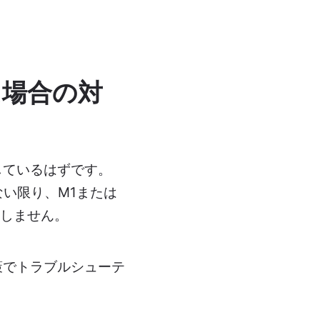
た場合の対
しているはずです。
ない限り、M1または
動しません。
策でトラブルシューテ
。