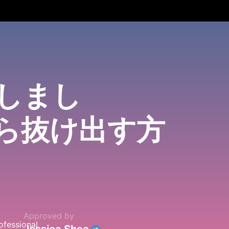
止しまし
から抜け出す方
Approved by