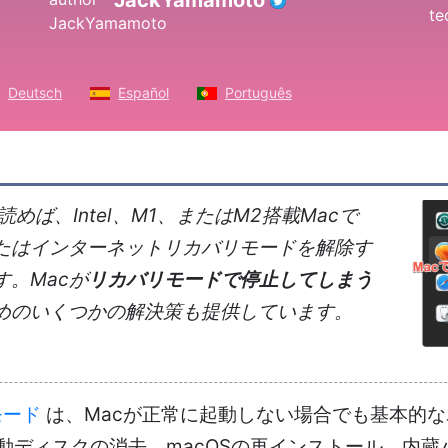
JackYamamoto
Deutsch
Español
Português
めば、Intel、M1、またはM2搭載Macで
たはインターネットリカバリモードを解除す
。Macが
リカバリモードで停止してしまう
めのいくつかの解決策も提供しています。
モード
は、Macが正常に起動しない場合でも基本的
動ディスクの消去、macOSの再インストール、内蔵