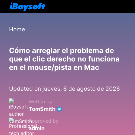
Home
Cómo arreglar el problema de
que el clic derecho no funciona
en el mouse/pista en Mac
Updated on jueves, 6 de agosto de 2026
Written by
TomSmith
Approved by
admin