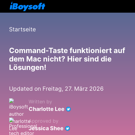
Startseite
Command-Taste funktioniert auf
dem Mac nicht? Hier sind die
Lösungen!
Updated on Freitag, 27. März 2026
Written by
Charlotte Lee
Approved by
Jessica Shee