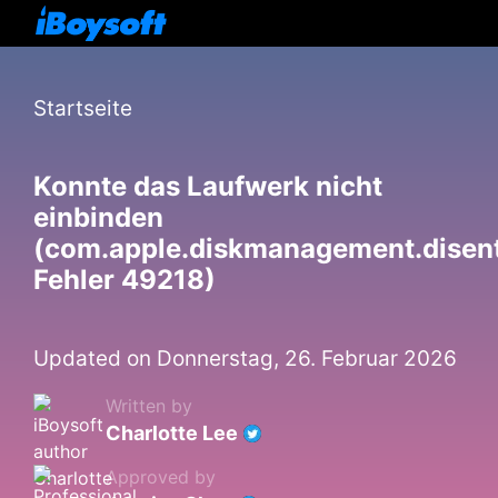
Startseite
Konnte das Laufwerk nicht
einbinden
(com.apple.diskmanagement.disen
Fehler 49218)
Updated on Donnerstag, 26. Februar 2026
Written by
Charlotte Lee
Approved by