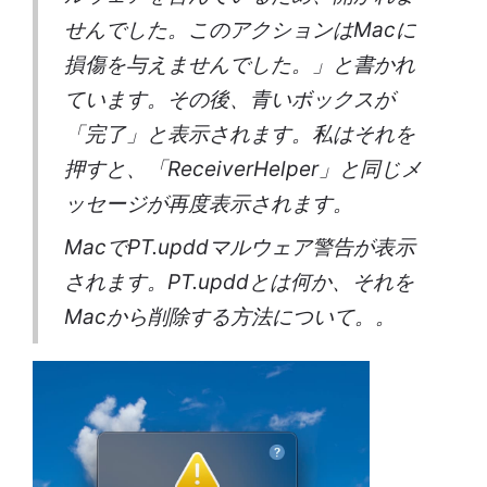
せんでした。このアクションはMacに
損傷を与えませんでした。」と書かれ
ています。その後、青いボックスが
「完了」と表示されます。私はそれを
押すと、「ReceiverHelper」と同じメ
ッセージが再度表示されます。
MacでPT.upddマルウェア警告が表示
されます。PT.upddとは何か、それを
Macから削除する方法について。。