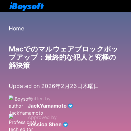
Home
Macでのマルウェアブロックポッ
プアップ：最終的な犯人と究極の
解決策
Updated on 2026年2月26日木曜日
Written by
JackYamamoto
Approved by
Jessica Shee