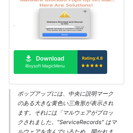
Download
Rating:4.8
iBoysoft MagicMenu
ポップアップには、中央に説明マーク
のある大きな黄色い三角形が表示され
ます。それには「マルウェアがブロッ
クされました。"ServiceRecords" はマ
ルウェアを含んでいるため、開かれま