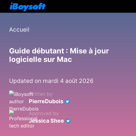
Accueil
Guide débutant : Mise à jour
logicielle sur Mac
Updated on mardi 4 août 2026
Written by
PierreDubois
Approved by
Jessica Shee