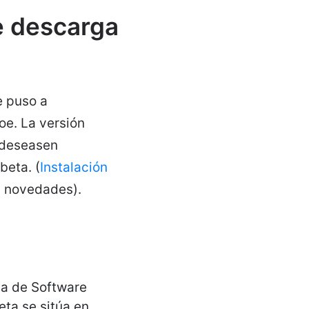
e descarga
e puso a
oe. La versión
o deseasen
beta. (
Instalación
 novedades).
ma de Software
eta se sitúa en