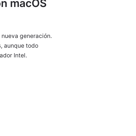
con macOS
e nueva generación.
s, aunque todo
dor Intel.