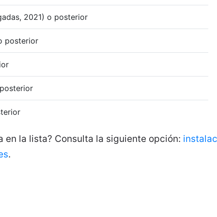
adas, 2021) o posterior
o posterior
ior
posterior
terior
 en la lista? Consulta la siguiente opción:
instala
es
.