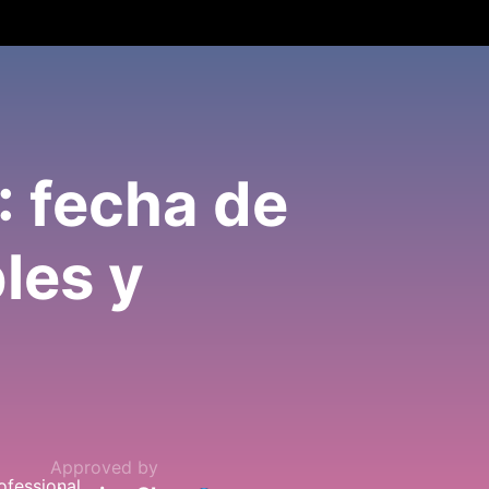
: fecha de
les y
Approved by