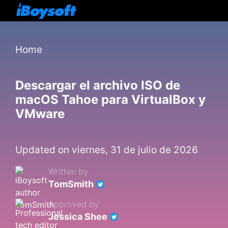
Home
Descargar el archivo ISO de
macOS Tahoe para VirtualBox y
VMware
Updated on viernes, 31 de julio de 2026
Written by
TomSmith
Approved by
Jessica Shee