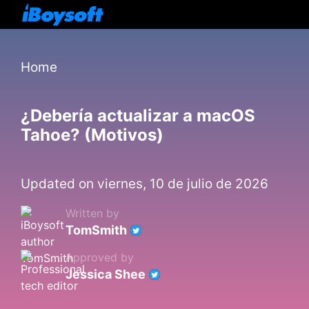
Home
¿Debería actualizar a macOS
Tahoe? (Motivos)
Updated on viernes, 10 de julio de 2026
Written by
TomSmith
Approved by
Jessica Shee