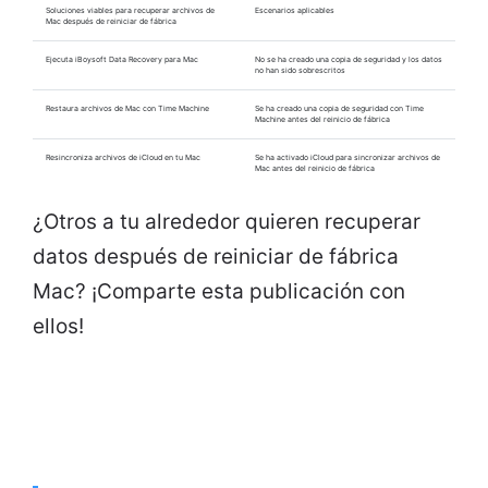
Soluciones viables para recuperar archivos de
Escenarios aplicables
Mac después de reiniciar de fábrica
Ejecuta iBoysoft Data Recovery para Mac
No se ha creado una copia de seguridad y los datos
no han sido sobrescritos
Restaura archivos de Mac con Time Machine
Se ha creado una copia de seguridad con Time
Machine antes del reinicio de fábrica
Resincroniza archivos de iCloud en tu Mac
Se ha activado iCloud para sincronizar archivos de
Mac antes del reinicio de fábrica
¿Otros a tu alrededor quieren recuperar
datos después de reiniciar de fábrica
Mac? ¡Comparte esta publicación con
ellos!