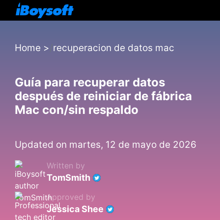
Home
>
recuperacion de datos mac
Guía para recuperar datos
después de reiniciar de fábrica
Mac con/sin respaldo
Updated on martes, 12 de mayo de 2026
Written by
TomSmith
Approved by
Jessica Shee