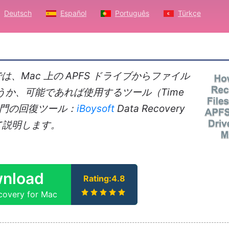
Deutsch
Español
Português
Türkçe
、Mac 上の APFS ドライブからファイル
うか、可能であれば使用するツール（Time
び専門の回復ツール：
iBoysoft
Data Recovery
いて説明します。
nload
Rating:4.8
covery for Mac