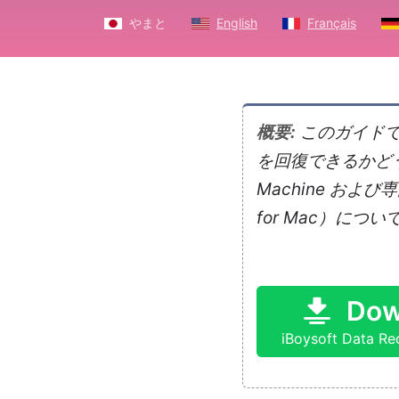
やまと
English
Français
概要:
このガイドでは
を回復できるかど
Machine およ
for Mac）につ
Dow
iBoysoft Data Re