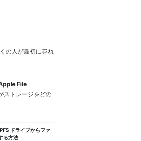
多くの人が最初に尋ね
pple File
 がストレージをどの
 APFS ドライブからファ
する方法