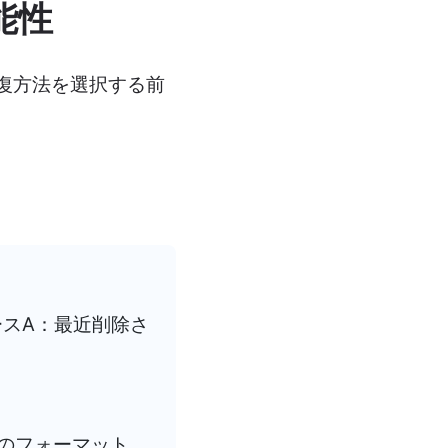
能性
復方法を選択する前
ースA：最近削除さ
クのフォーマット