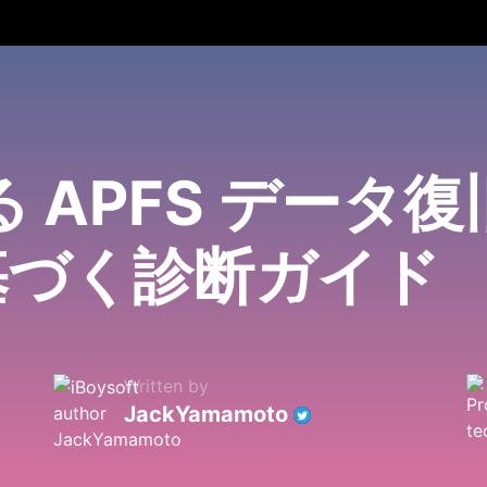
る APFS データ
基づく診断ガイド
Written by
JackYamamoto