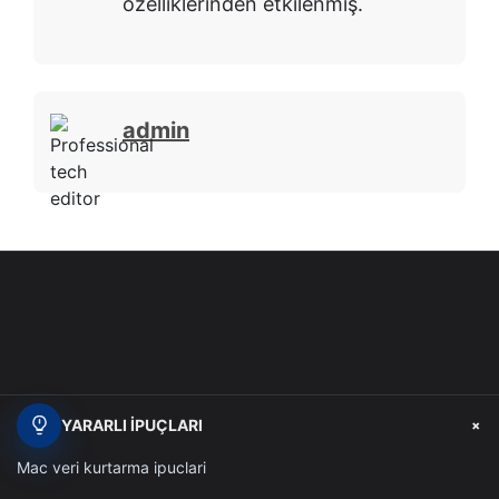
özelliklerinden etkilenmiş.
admin
+
YARARLI İPUÇLARI
Mac veri kurtarma ipuclari