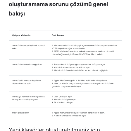
oluşturamama sorunu çözümü genel
bakışı
Çalışma Yöntemleri
Özel Adımlar
Sürücünün dosya biçimini kontrol
1. Mac üzerinde Disk Utility'yi açın ve sürücünün dosya sisteminin
edin
NTFS olup olmadığını kontrol edin.
2. NTFS sürücüyü Mac üzerinde okuma-yazma moduna otomatik
olarak bağlamak için iBoysoft NTFS for Mac'ı indirin.
Sürücünün izinlerini değiştirin
1. Finder'da sürücüye sağ tıklayın ve Get Info'yu seçin.
2. Alt kiliti admin hesabı ile kilidini açın.
3. Harici sürücünün izinlerini Oku ve Yaz olarak değiştirin.
Sürücüdeki mevcut depolama
1. Apple Menüsüne gidin > Bu Mac Hakkında > Depolama.
alanını kontrol edin
2. Yeni bir klasör oluşturmak için mevcut alan yoksa sürücüdeki
gereksiz dosyaları temizleyin.
Sürücüyü kontrol etmek için Disk
1. Disk Utility'yi açın.
Utility First Aid'i çalıştırın
2. Harici sürücüyü seçin.
3. İlk Yardım'ı tıklayın.
Mac'i güncelleyin
1. Apple menüsüne tıklayın > Sistem Tercihleri'ni açın.
2. Yazılım Güncelleştirmesi'ni açın.
Yeni klasörler oluşturabilmeniz için