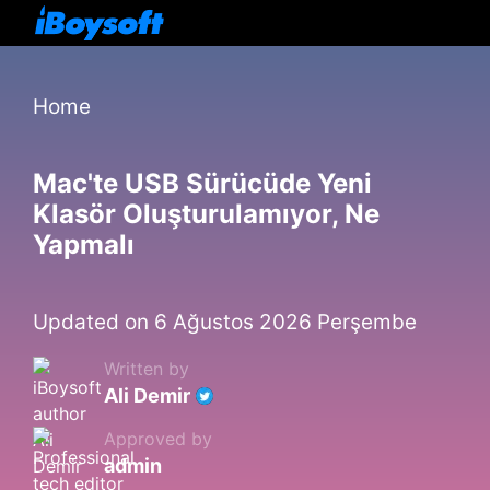
Home
Mac'te USB Sürücüde Yeni
Klasör Oluşturulamıyor, Ne
Yapmalı
Updated on 6 Ağustos 2026 Perşembe
Written by
Ali Demir
Approved by
admin