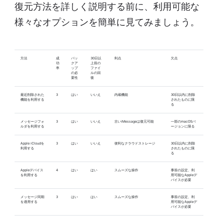
復元方法を詳しく説明する前に、利用可能な
様々なオプションを簡単に見てみましょう。
方法
成
バッ
30日以
利点
欠点
功
クア
上前の
率
ップ
ファイ
の必
ルの回
要性
復
最近削除された
3
はい
いいえ
内蔵機能
30日以内に削除
機能を利用する
されたものに限
る
メッセージフォ
3
はい
いいえ
古いiMessageは復元可能
一部のmacOSバ
ルダを利用する
ージョンに限る
Apple iCloudを
3
はい
いいえ
便利なクラウドストレージ
30日以内に削除
利用する
されたものに限
る
Appleデバイス
4
はい
はい
スムーズな操作
事前の設定、利
を利用する
用可能なAppleデ
バイスが必要
メッセージ同期
3
はい
はい
スムーズな操作
事前の設定、利
を適用する
用可能なAppleデ
バイスが必要