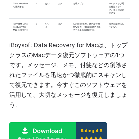
Time Machine
4
はい
はい
内蔵アプリ
バックアップ用
を選択する
の外部ドライ
ブ、事前の設定
が必要
iBoysoft Data
5
いい
はい
100%の回復率、便利かつ簡
電話には対応し
Recovery for
え
単な操作、永久に削除された
ていない
Macを利用する
ファイルの回復に対応
iBoysoft Data Recovery for Macは、トップ
クラスのMacデータ復元ソフトウェアの1つ
です。メッセージ、メモ、付箋などの削除さ
れたファイルを迅速かつ徹底的にスキャンし
て復元できます。今すぐこのソフトウェアを
活用して、大切なメッセージを復元しましょ
う。
Download
Rating:4.8
iBoysoft Data Recovery