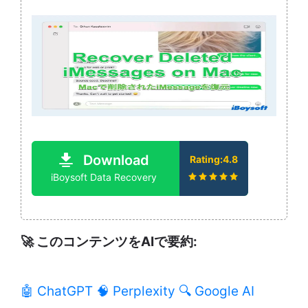
Download
Rating:4.8
iBoysoft Data Recovery
🚀 このコンテンツをAIで要約:
🤖 ChatGPT
🧠 Perplexity
🔍 Google AI