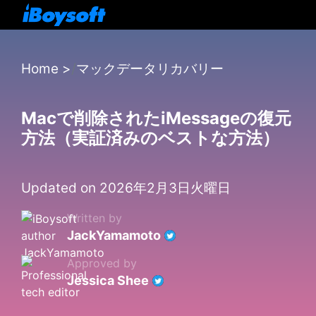
Home
>
マックデータリカバリー
Macで削除されたiMessageの復元
方法（実証済みのベストな方法）
Updated on 2026年2月3日火曜日
Written by
JackYamamoto
Approved by
Jessica Shee