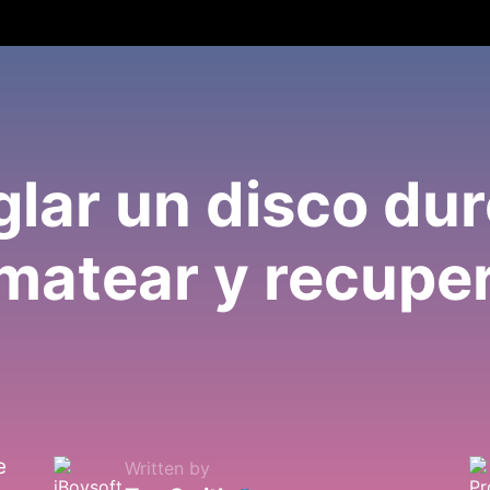
lar un disco dur
matear y recupe
e
Written by