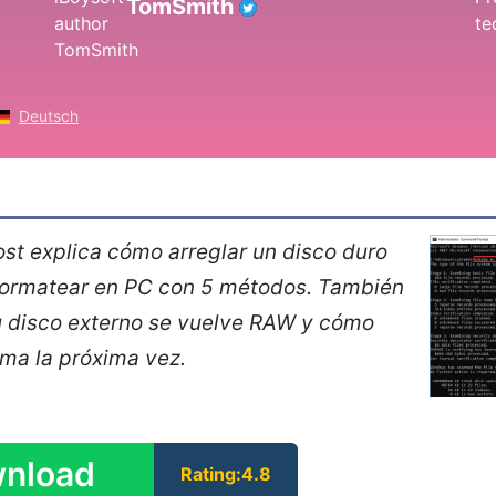
TomSmith
Deutsch
st explica cómo arreglar un disco duro
formatear en PC con 5 métodos. También
u disco externo se vuelve RAW y cómo
ema la próxima vez.
nload
Rating:4.8