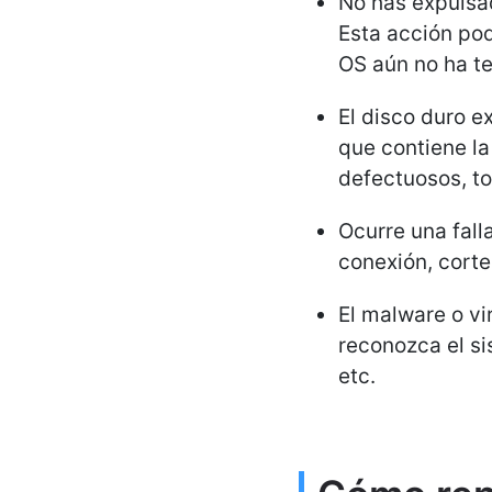
No has expulsa
Esta acción po
OS aún no ha te
El disco duro e
que contiene la
defectuosos, to
Ocurre una fall
conexión, corte
El malware o vi
reconozca el si
etc.