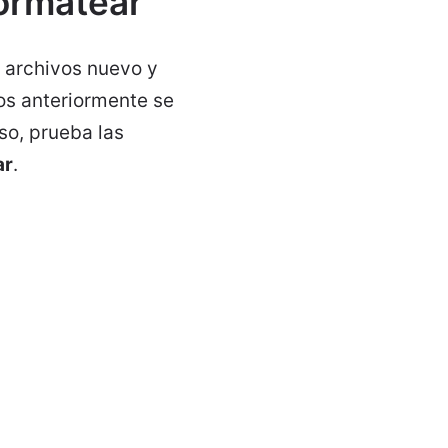
ormatear
 archivos nuevo y
os anteriormente se
so, prueba las
ar
.