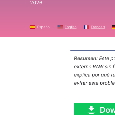
2026
Español
English
Français
Resumen:
Este po
externo RAW sin 
explica por qué t
evitar este probl
Dow