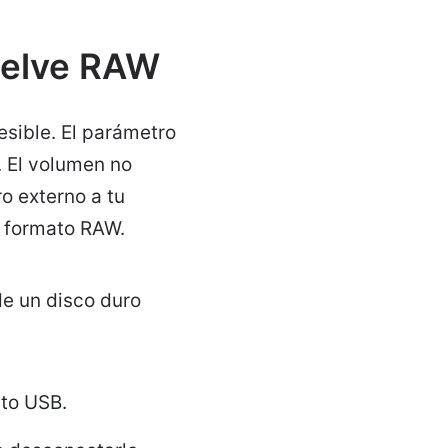
uelve RAW
sible. El parámetro
e. El volumen no
o externo a tu
n formato RAW.
e un disco duro
rto USB.