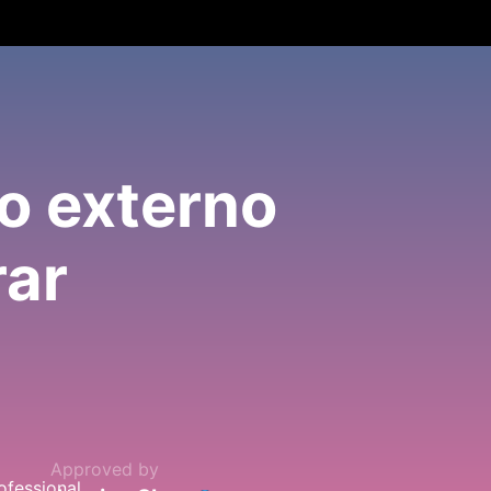
o externo
rar
Approved by