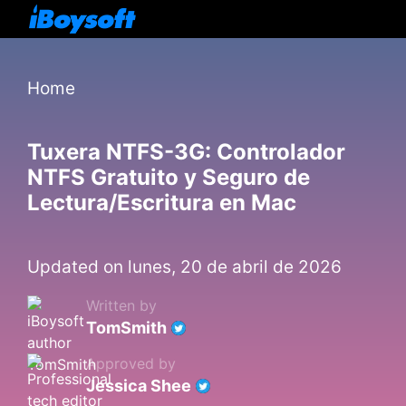
Home
Tuxera NTFS-3G: Controlador
NTFS Gratuito y Seguro de
Lectura/Escritura en Mac
Updated on lunes, 20 de abril de 2026
Written by
TomSmith
Approved by
Jessica Shee