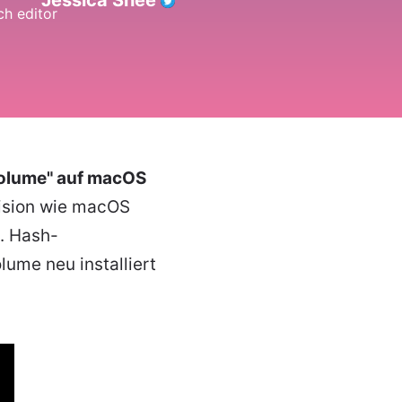
Jessica Shee
olume" auf macOS
Vision wie macOS
. Hash-
ume neu installiert