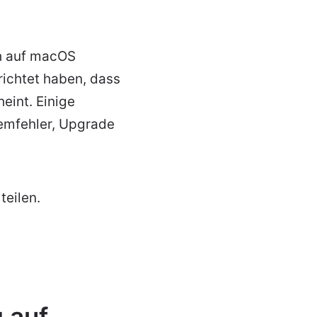
ch auf macOS
richtet haben, dass
eint. Einige
temfehler, Upgrade
teilen.
 auf