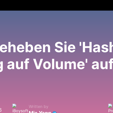
eheben Sie 'Has
 auf Volume' au
?
Written by
6