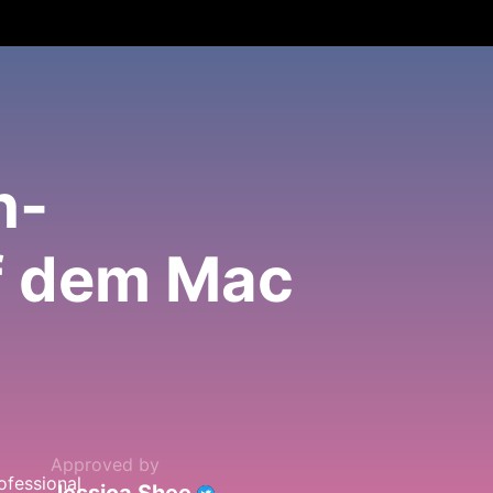
h-
f dem Mac
Approved by