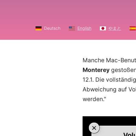
Deutsch
English
やまと
Manche Mac-Benutz
Monterey
gestoßen,
12.1. Die vollstän
Abweichung auf Vol
werden."