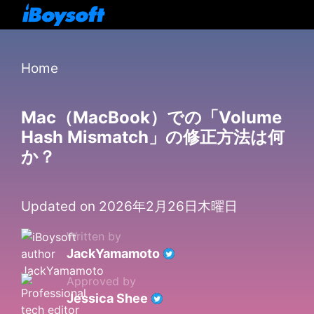
Home
Mac（MacBook）での「Volume
Hash Mismatch」の修正方法は何
か？
Updated on 2026年2月26日木曜日
Written by
JackYamamoto
Approved by
Jessica Shee