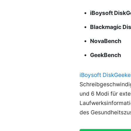
iBoysoft DiskG
Blackmagic Dis
NovaBench
GeekBench
iBoysoft DiskGeeke
Schreibgeschwindigk
und 6 Modi für exte
Laufwerksinformati
des Gesundheitszus