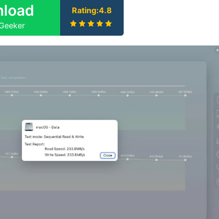
load
Rating:4.8
kGeeker