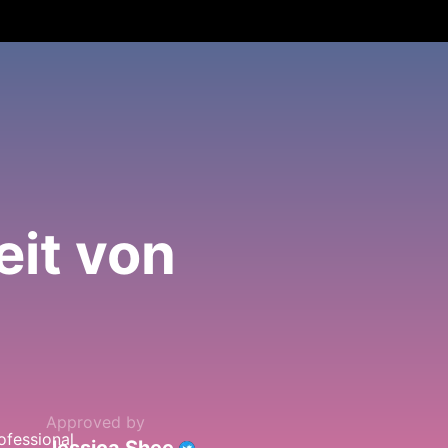
it von
Approved by