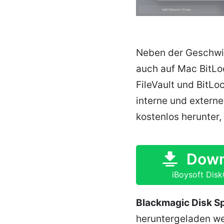
Neben der Geschwi
auch auf Mac BitLo
FileVault und BitLo
interne und extern
kostenlos herunter,
Down
iBoysoft Dis
Blackmagic Disk S
heruntergeladen wer