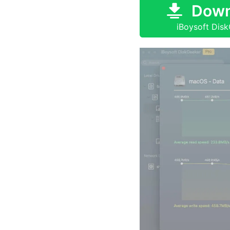
Down
iBoysoft Dis