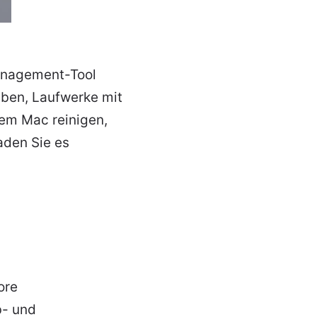
anagement-Tool
ben, Laufwerke mit
dem Mac reinigen,
aden Sie es
ore
b- und