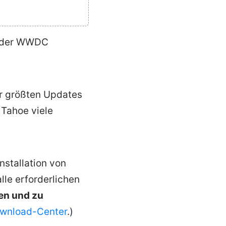
f der WWDC
r größten Updates
 Tahoe viele
nstallation von
lle erforderlichen
en und zu
wnload-Center
.)