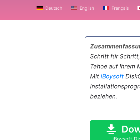
Deutsch
English
Français
Zusammenfassu
Schritt für Schri
Tahoe auf Ihrem M
Mit
iBoysoft
DiskG
Installationspro
beziehen.
Dow
iBoysoft D