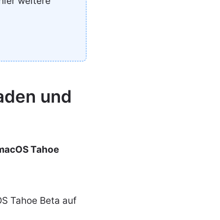
hier weitere
aden und
 macOS Tahoe
OS Tahoe Beta auf