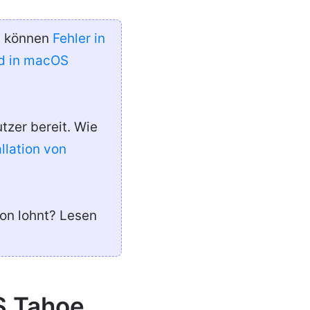
Es können
Fehler in
d in macOS
tzer bereit. Wie
llation von
ion lohnt? Lesen
S Tahoe