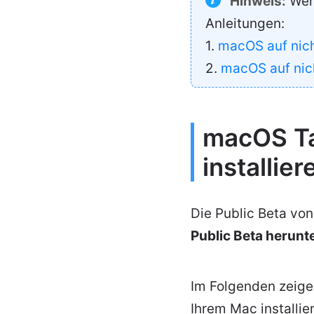
Hinweis:
Wenn
Anleitungen:
1.
macOS auf nich
2.
macOS auf nich
macOS Ta
installier
Die Public Beta vo
Public Beta herunte
Im Folgenden zeige
Ihrem Mac installie