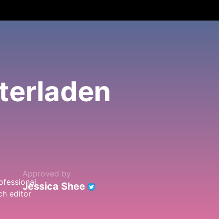
terladen
Approved by
Jessica Shee