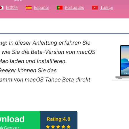
日本語
Español
Português
Türkçe
ng:
In dieser Anleitung erfahren Sie
tt, wie Sie die Beta-Version von macOS
ac laden und installieren.
eeker können Sie das
gramm von macOS Tahoe Beta direkt
nload
Rating:4.8
iskGeeker