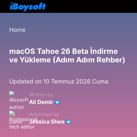
Home
macOS Tahoe 26 Beta İndirme
ve Yükleme (Adım Adım Rehber)
Updated on 10 Temmuz 2026 Cuma
Written by
Ali Demir
Approved by
Jessica Shee