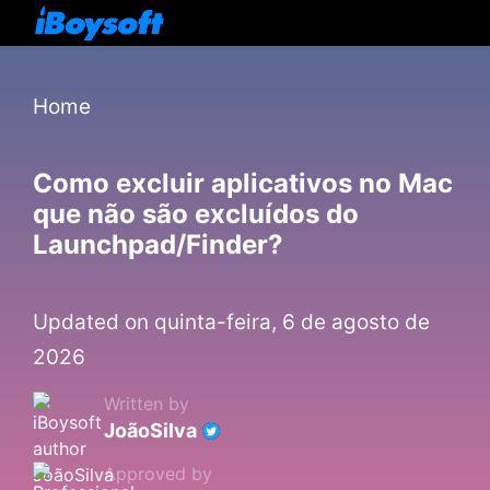
Home
Como excluir aplicativos no Mac
que não são excluídos do
Launchpad/Finder?
Updated on quinta-feira, 6 de agosto de
2026
Written by
JoãoSilva
Approved by