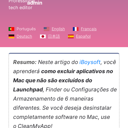
admin
Português
English
Français
Deutsch
日本語
Español
Resumo:
Neste artigo do
iBoysoft
, você
aprenderá
como excluir aplicativos no
Mac que não são excluídos do
Launchpad
, Finder ou Configurações de
Armazenamento de 6 maneiras
diferentes. Se você deseja desinstalar
completamente software no Mac, use
o CleanMyApp!