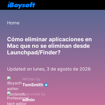
Home
Cómo eliminar aplicaciones en
Mac que no se eliminan desde
Launchpad/Finder?
Updated on lunes, 3 de agosto de 2026
Written by
TomSmith
Approved by
admin