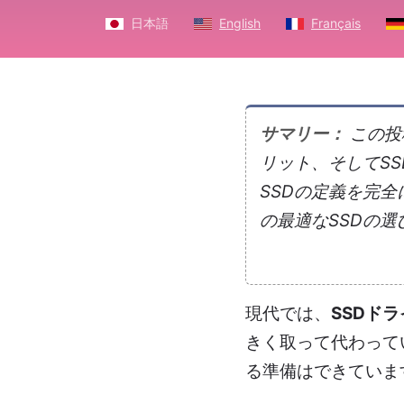
日本語
English
Français
サマリー：
この投
リット、そしてSS
SSDの定義を完
の最適なSSDの
現代では、
SSDド
きく取って代わって
る準備はできていま