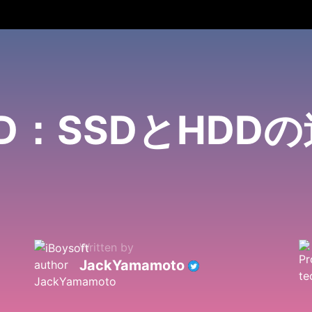
 HDD：SSDとHD
Written by
JackYamamoto