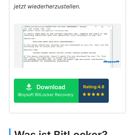
jetzt wiederherzustellen.
Download
Rating:4.8
iBoysoft BitLocker Recovery
Was ist BitLocker?