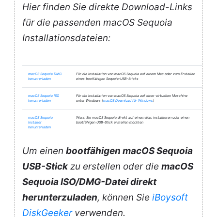
Hier finden Sie direkte Download-Links
für die passenden macOS Sequoia
Installationsdateien:
macOS Sequoia DMG
Für die Installation von macOS Sequoia auf einem Mac oder zum Erstellen
herunterladen
eines bootfähigen Sequoia-USB-Sticks
macOS Sequoia ISO
Für die Installation von macOS Sequoia auf einer virtuellen Maschine
herunterladen
unter Windows (
macOS Download für Windows
)
macOS Sequoia
Wenn Sie macOS Sequoia direkt auf einem Mac installieren oder einen
Installer
bootfähigen USB-Stick erstellen möchten
herunterladen
Um einen
bootfähigen macOS Sequoia
USB-Stick
zu erstellen oder die
macOS
Sequoia ISO/DMG-Datei direkt
herunterzuladen
, können Sie
iBoysoft
DiskGeeker
verwenden.