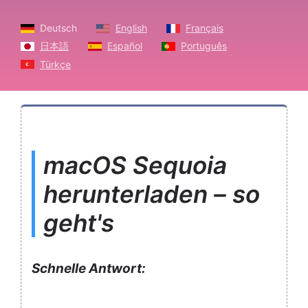
Deutsch
English
Français
日本語
Español
Português
Türkçe
macOS Sequoia
herunterladen – so
geht's
Schnelle Antwort: