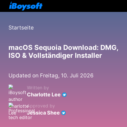
Startseite
macOS Sequoia Download: DMG,
ISO & Vollständiger Installer
Updated on Freitag, 10. Juli 2026
Written by
Charlotte Lee
Approved by
Jessica Shee