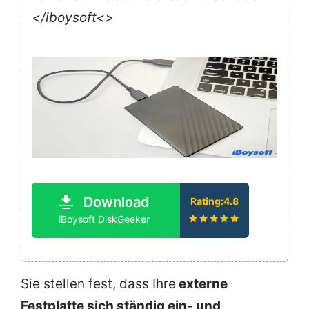
</iboysoft<>
Download
Rating:4.8
iBoysoft DiskGeeker
Sie stellen fest, dass Ihre
externe
Festplatte sich ständig ein- und