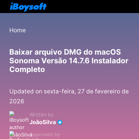
Home
Baixar arquivo DMG do macOS
Sonoma Versão 14.7.6 Instalador
Completo
Updated on sexta-feira, 27 de fevereiro de
2026
Written by
JoãoSilva
Approved by