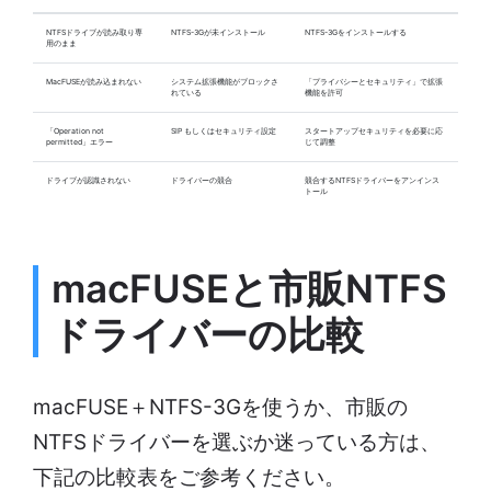
NTFSドライブが読み取り専
NTFS-3Gが未インストール
NTFS-3Gをインストールする
用のまま
MacFUSEが読み込まれない
システム拡張機能がブロックさ
「プライバシーとセキュリティ」で拡張
れている
機能を許可
「Operation not
SIP もしくはセキュリティ設定
スタートアップセキュリティを必要に応
permitted」エラー
じて調整
ドライブが認識されない
ドライバーの競合
競合するNTFSドライバーをアンインス
トール
macFUSEと市販NTFS
ドライバーの比較
macFUSE＋NTFS-3Gを使うか、市販の
NTFSドライバーを選ぶか迷っている方は、
下記の比較表をご参考ください。