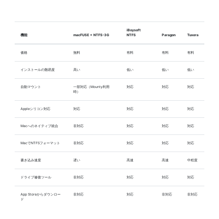
iBoysoft
機能
macFUSE + NTFS-3G
NTFS
Paragon
Tuxera
価格
無料
有料
有料
有料
インストールの難易度
高い
低い
低い
低い
自動マウント
一部対応（Mounty利用
対応
対応
対応
時）
Appleシリコン対応
対応
対応
対応
対応
Macへのネイティブ統合
非対応
対応
対応
対応
MacでNTFSフォーマット
非対応
対応
対応
対応
書き込み速度
遅い
高速
高速
中程度
ドライブ修復ツール
非対応
対応
対応
対応
App Storeからダウンロー
非対応
対応
非対応
非対応
ド