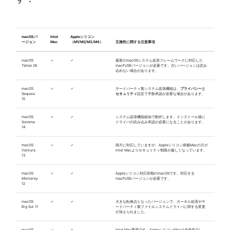
macOSバ
Intel
Appleシリコン
ージョン
Mac
（M1/M2/M3/M4）
互換性に関する注意事項
macOS
✓
✓
最新のmacOSシステム拡張フレームワークに対応した
Tahoe 26
macFUSEバージョンが必要です。古いバージョンは読み
込めない場合があります。
macOS
✓
✓
サードパーティ製システム拡張機能は、
プライバシーと
Sequoia
セキュリティ
設定で手動承認が必要な場合があります。
15
macOS
✓
✓
システム拡張機能経由で動作します。インストール後に
Sonoma
ドライバの読み込み承認が必要になることがあります。
14
macOS
✓
✓
両方に対応していますが、Appleシリコン搭載Macの方が
Ventura
Intel Macよりセキュリティ制限が厳しくなっています。
13
macOS
✓
✓
Appleシリコン対応初期のmacOSです。対応する
Monterey
macFUSEバージョンが必要です。
12
macOS
✓
✓
大きな転換点となったバージョンで、カーネル拡張やサ
Big Sur 11
ードパーティ製ファイルシステムドライバに関する変更
が加えられました。
macOS
✓
✗
Intel Mac専用です。AppleシリコンMacは未発売でし