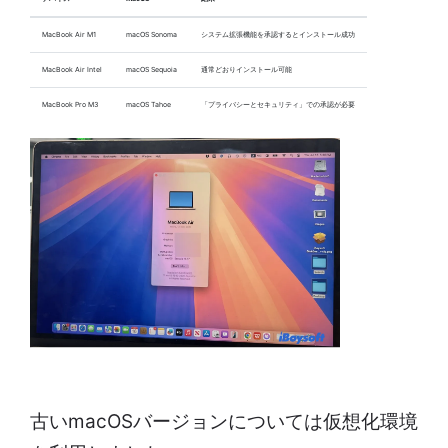
MacBook Air M1
macOS Sonoma
システム拡張機能を承認するとインストール成功
MacBook Air Intel
macOS Sequoia
通常どおりインストール可能
MacBook Pro M3
macOS Tahoe
「プライバシーとセキュリティ」での承認が必要
古いmacOSバージョンについては仮想化環境