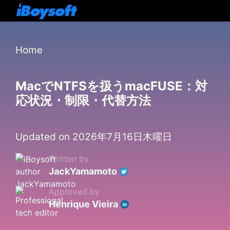
Home
MacでNTFSを扱うmacFUSE：対
応状況・制限・代替方法
Updated on 2026年7月16日木曜日
Written by
JackYamamoto
Approved by
Henrique Vieira