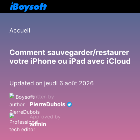
Accueil
Comment sauvegarder/restaurer
votre iPhone ou iPad avec iCloud
Updated on jeudi 6 août 2026
Written by
PierreDubois
Approved by
admin