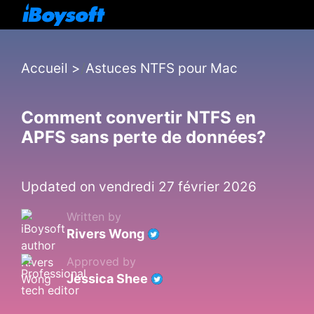
Accueil
>
Astuces NTFS pour Mac
Comment convertir NTFS en
APFS sans perte de données?
Updated on vendredi 27 février 2026
Written by
Rivers Wong
Approved by
Jessica Shee