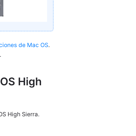
aciones de Mac OS
.
.
cOS High
OS High Sierra.