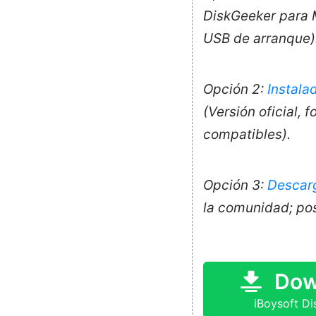
DiskGeeker para 
USB de arranque)
Opción 2:
Instala
(Versión oficial, 
compatibles).
Opción 3:
Descarg
la comunidad; pos
Dow
iBoysoft D