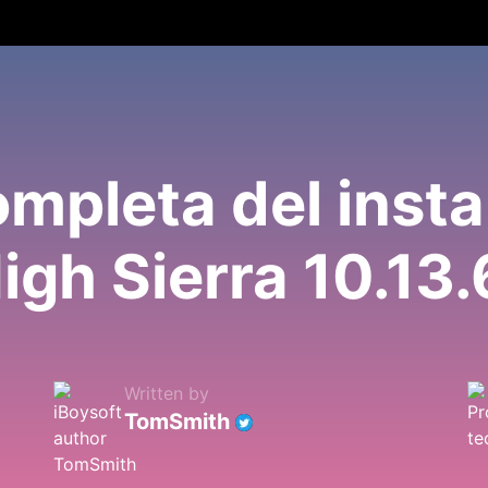
mpleta del inst
gh Sierra 10.13.
Written by
TomSmith