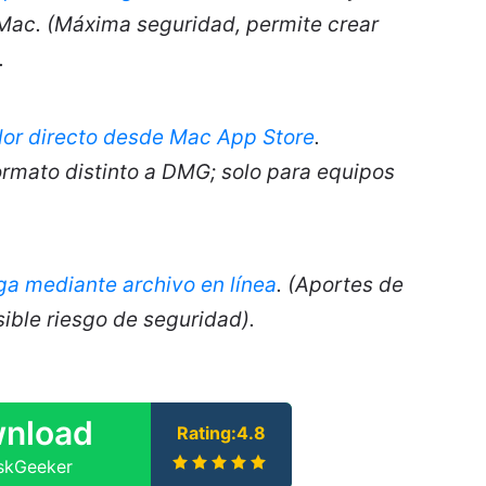
Mac. (Máxima seguridad, permite crear
.
dor directo desde Mac App Store
.
formato distinto a DMG; solo para equipos
a mediante archivo en línea
. (Aportes de
ible riesgo de seguridad).
nload
Rating:4.8
iskGeeker