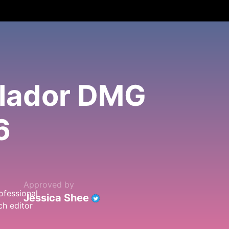
alador DMG
6
Approved by
Jessica Shee