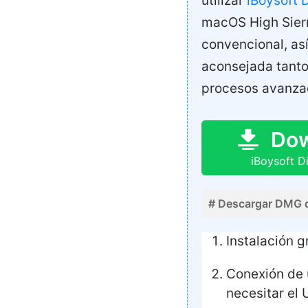
utilizar
iBoysoft 
macOS High Sierr
convencional, as
aconsejada tanto
procesos avanza
Do
iBoysoft D
# Descargar DMG d
Instalación g
Conexión de 
necesitar el