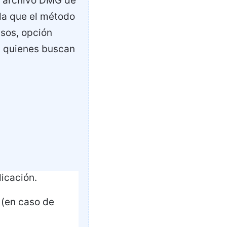
el archivo DMG de
da que el método
sos, opción
a quienes buscan
licación.
 (en caso de