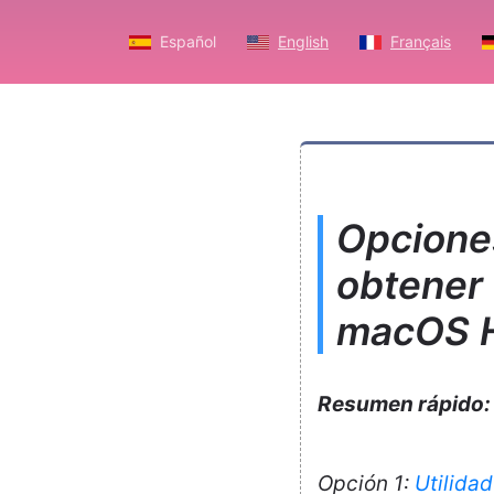
Español
English
Français
Opcione
obtener
macOS H
Resumen rápido:
Opción 1:
Utilida