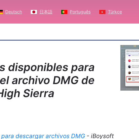
Deutsch
日本語
Português
Türkçe
s disponibles para
 el archivo DMG de
igh Sierra
d para descargar archivos DMG
- iBoysoft