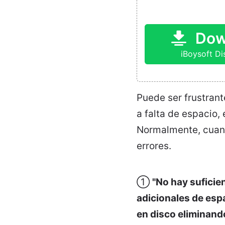
Dow
iBoysoft D
Puede ser frustran
a falta de espacio,
Normalmente, cuando
errores.
①
"No hay suficie
adicionales de espa
en disco eliminand