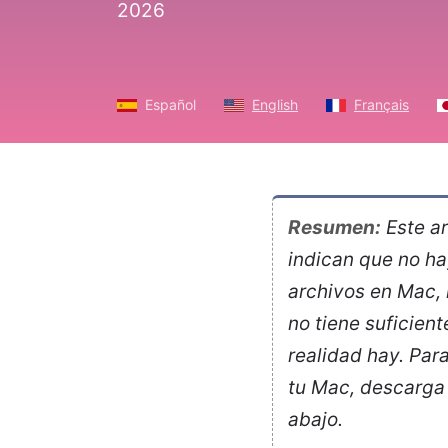
2026
Español
English
Français
Resumen:
Este ar
indican que no ha
archivos en Mac, 
no tiene suficien
realidad hay. Par
tu Mac, descarg
abajo.