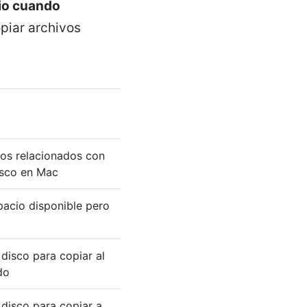
cio cuando
opiar archivos
sos relacionados con
disco en Mac
pacio disponible pero
disco para copiar al
do
 disco para copiar a