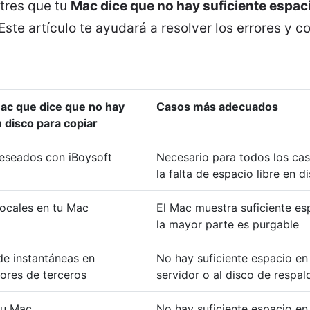
tres que tu
Mac dice que no hay suficiente espa
 Este artículo te ayudará a resolver los errores y c
Mac que dice que no hay
Casos más adecuados
n disco para copiar
deseados con iBoysoft
Necesario para todos los ca
la falta de espacio libre en 
locales en tu Mac
El Mac muestra suficiente es
la mayor parte es purgable
de instantáneas en
No hay suficiente espacio en 
dores de terceros
servidor o al disco de respal
tu Mac
No hay suficiente espacio en