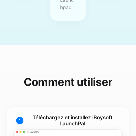
Launc
hpad
Comment utiliser
Téléchargez et installez iBoysoft
1
LaunchPal