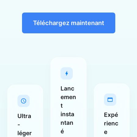
Téléchargez maintenant
Lanc
emen
t
insta
Expé
Ultra
ntan
rienc
-
é
e
léger