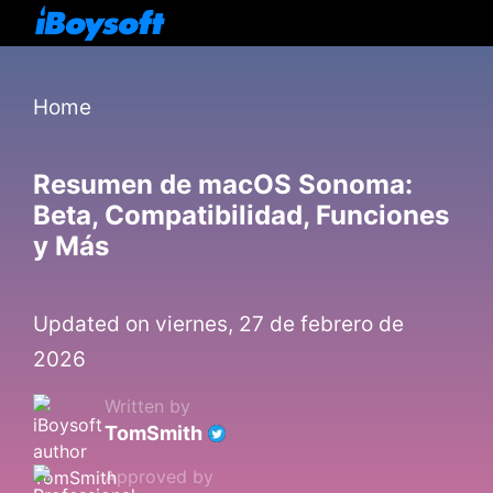
Home
Resumen de macOS Sonoma:
Beta, Compatibilidad, Funciones
y Más
Updated on viernes, 27 de febrero de
2026
Written by
TomSmith
Approved by