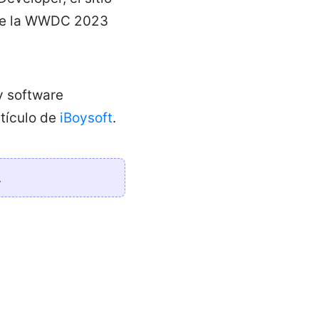
 de la WWDC 2023
y software
rtículo de
iBoysoft
.
.