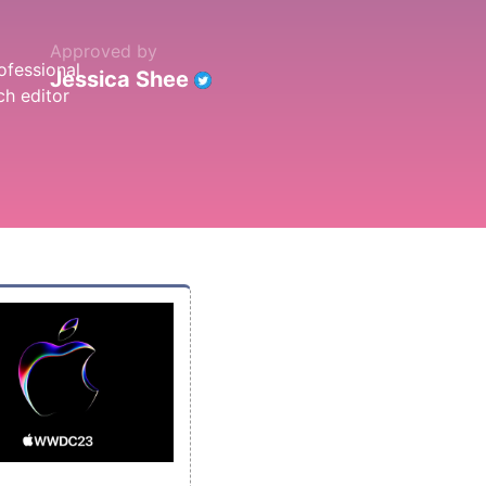
Approved by
Jessica Shee