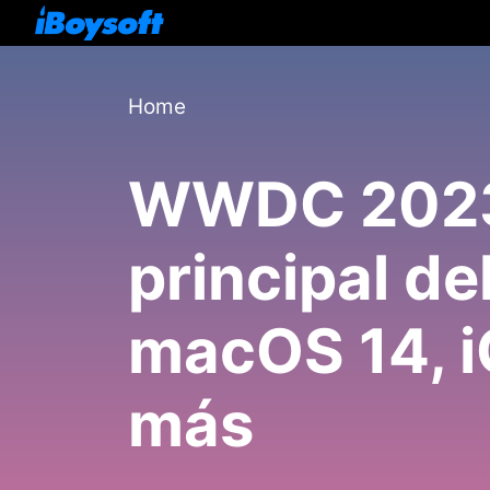
Home
WWDC 2023 
principal d
macOS 14, i
más