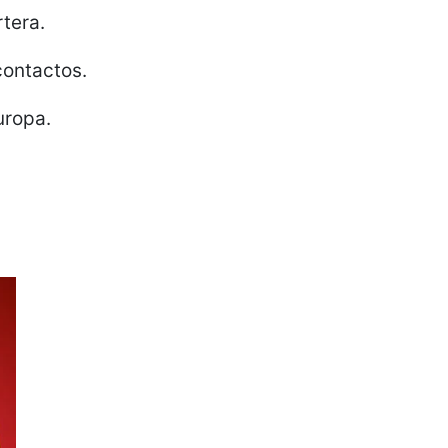
tera.
contactos.
uropa.