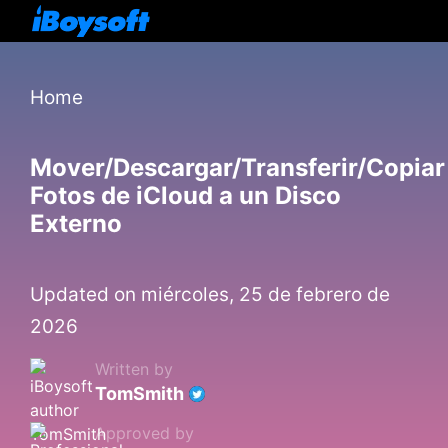
Home
Mover/Descargar/Transferir/Copiar
Fotos de iCloud a un Disco
Externo
Updated on miércoles, 25 de febrero de
2026
Written by
TomSmith
Approved by