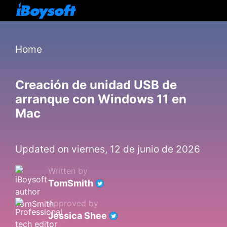
Home
Creación de unidad USB de
arranque con Windows 11 en
Mac
Updated on viernes, 12 de junio de 2026
Written by
TomSmith
Approved by
Jessica Shee