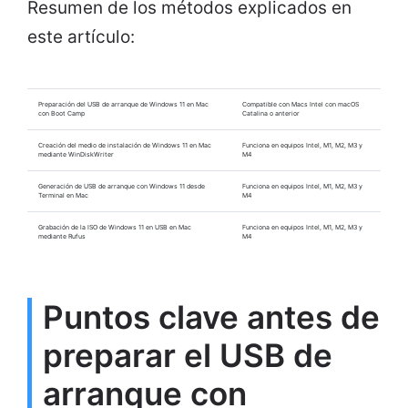
Resumen de los métodos explicados en
este artículo:
Preparación del USB de arranque de Windows 11 en Mac
Compatible con Macs Intel con macOS
con Boot Camp
Catalina o anterior
Creación del medio de instalación de Windows 11 en Mac
Funciona en equipos Intel, M1, M2, M3 y
mediante WinDiskWriter
M4
Generación de USB de arranque con Windows 11 desde
Funciona en equipos Intel, M1, M2, M3 y
Terminal en Mac
M4
Grabación de la ISO de Windows 11 en USB en Mac
Funciona en equipos Intel, M1, M2, M3 y
mediante Rufus
M4
Puntos clave antes de
preparar el USB de
arranque con