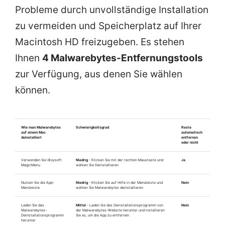
Probleme durch unvollständige Installation
zu vermeiden und Speicherplatz auf Ihrer
Macintosh HD freizugeben. Es stehen
Ihnen
4 Malwarebytes-Entfernungstools
zur Verfügung, aus denen Sie wählen
können.
Wie man Malwarebytes
Schwierigkeitsgrad
Reste
auf einem Mac
automatisch
deinstalliert
entfernen
oder nicht
Verwenden Sie iBoysoft
Niedrig
- Klicken Sie mit der rechten Maustaste und
Ja
MagicMenu
wählen Sie Deinstallieren
Nutzen Sie die App-
Niedrig
- Klicken Sie auf Hilfe in der Menüleiste und
Nein
Menüleiste
wählen Sie Malwarebytes deinstallieren
Laden Sie das
Mittel
- Laden Sie das Deinstallationsprogramm von
Nein
Malwarebytes-
der Malwarebytes-Website herunter und installieren
Deinstallationsprogramm
Sie es, um die App zu entfernen
herunter