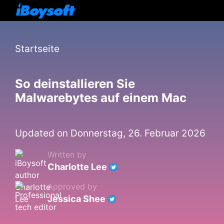
Startseite
So deinstallieren Sie
Malwarebytes auf einem Mac
Updated on Donnerstag, 26. Februar 2026
Written by
Charlotte Lee
Approved by
Jessica Shee