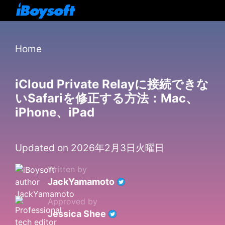
Home
iCloud Private Relayに接続できな
いSafariを修正する方法：Mac、
iPhone、iPad
Updated on 2026年2月3日火曜日
Written by
JackYamamoto
Approved by
Jessica Shee