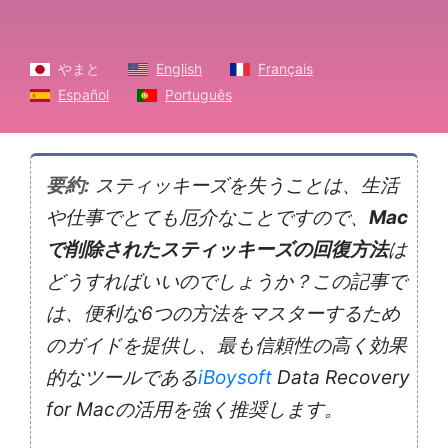
やまと
English
Français
Español
Português
要約:
スティッキーズを失うことは、生活
や仕事でとても厄介なことですので、
Mac
で削除されたスティッキーズの回復方法
は
どうすればいいのでしょうか？この記事で
は、便利な6つの方法をマスターするため
のガイドを提供し、最も信頼性の高く効果
的なツールである
iBoysoft
Data Recovery
for Macの活用を強く推奨します。