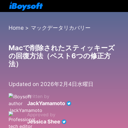
Home
>
マックデータリカバリー
Macで削除されたスティッキーズ
の回復方法（ベスト6つの修正方
法）
Updated on 2026年2月4日水曜日
Written by
JackYamamoto
Approved by
Jessica Shee