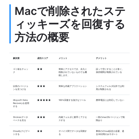
Macで削除されたステ
ィッキーズを回復する
方法の概要
解決策
成功スコア
メリット
デメリット
ゴミ箱をチェッ
簡単にアクセスでき、永久に
誤って空にすることが多く、
ク
削除されていないものでも機
保持期間が制限されている
能します。
以前のバージョ
簡単な内蔵アプリケーション
システムフォルダ以外では利
ンを見つける
用が制限される
iBoysoft Data
100％回復する強力なツール
携帯電話には対応していない
Recoveryを使用
する
Stickiesデータ
内蔵フォルダに素早くアクセ
一部のmacOSバージョンで制
ベースを見る
スする
限あり
Cloudをナビゲー
デバイス間でデータを同期す
事前のiCloud設定が必要、過
トする
る
去30日間のみサポート