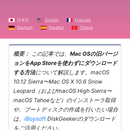
日本語
English
Français
Deutsch
Español
Türkçe
概要：
この記事では、
Mac OSの旧バージ
ョンをApp Storeを使わずにダウンロード
する方法
について解説します。macOS
10.12 Sierra〜Mac OS X 10.6 Snow
Leopard（およびmacOS High Sierra〜
macOS Tahoeなど）のインストーラ取得
や、ブートディスクの作成を行いたい場合
は、
iBoysoft
DiskGeekerのダウンロード
をご活用ください。