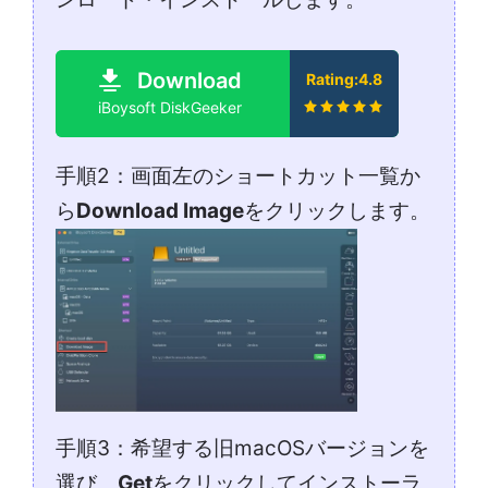
Download
Rating:4.8
iBoysoft DiskGeeker
手順2：画面左のショートカット一覧か
ら
Download Image
をクリックします。
手順3：希望する旧macOSバージョンを
選び、
Get
をクリックしてインストーラ